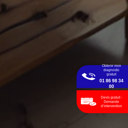
Obtenir mon
diagnostic
gratuit
01 86 98 34
00
Devis gratuit -
Demande
d’intervention