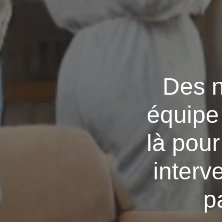
Des n
équipe 
là pou
interv
p